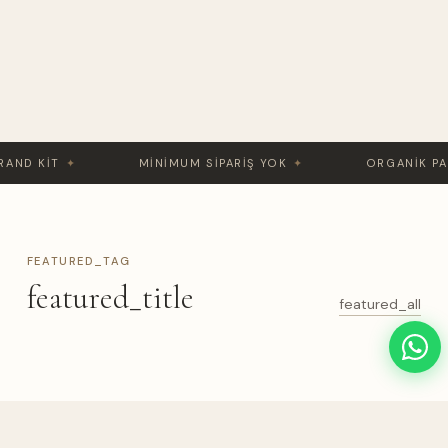
AND KIT
✦
MINIMUM SIPARIŞ YOK
✦
ORGANIK PA
FEATURED_TAG
featured_title
featured_all
Ürünler yükleniyor...