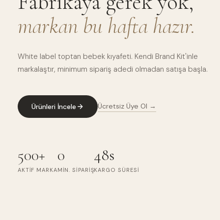
Fabrikaya gerek yok,
markan bu hafta hazır.
White label toptan bebek kıyafeti. Kendi Brand Kit'inle
markalaştır, minimum sipariş adedi olmadan satışa başla.
Ücretsiz Üye Ol →
Ürünleri İncele
500+
0
48s
AKTIF MARKA
MIN. SIPARIŞ
KARGO SÜRESI