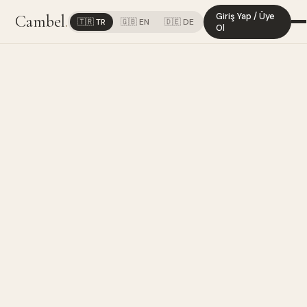
Giriş Yap / Üye
Cambel
.
🇹🇷 TR
🇬🇧 EN
🇩🇪 DE
Ol