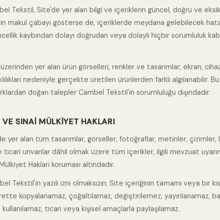
el Tekstil, Site'de yer alan bilgi ve içeriklerin güncel, doğru ve eksik
çin makul çabayı gösterse de, içeriklerde meydana gelebilecek hata,
cellik kaybından dolayı doğrudan veya dolaylı hiçbir sorumluluk kab
 üzerinden yer alan ürün görselleri, renkler ve tasarımlar; ekran, cih
klılıkları nedeniyle gerçekte üretilen ürünlerden farklı algılanabilir. Bu
arklardan doğan talepler Cambel Tekstil'in sorumluluğu dışındadır.
RI VE SINAI MÜLKIYET HAKLARI
'de yer alan tüm tasarımlar, görseller, fotoğraflar, metinler, çizimler, 
ticari unvanlar dâhil olmak üzere tüm içerikler, ilgili mevzuat uyarın
Mülkiyet Hakları koruması altındadır.
el Tekstil'in yazılı izni olmaksızın; Site içeriğinin tamamı veya bir kı
urette kopyalanamaz, çoğaltılamaz, değiştirilemez, yayınlanamaz, ba
kullanılamaz, ticari veya kişisel amaçlarla paylaşılamaz.