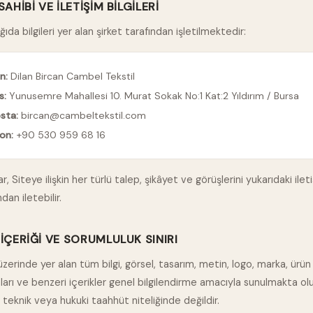
 SAHIBI VE İLETIŞIM BILGILERI
ğıda bilgileri yer alan şirket tarafından işletilmektedir:
n:
Dilan Bircan Cambel Tekstil
s:
Yunusemre Mahallesi 10. Murat Sokak No:1 Kat:2 Yıldırım / Bursa
sta:
bircan@cambeltekstil.com
on:
+90 530 959 68 16
lar, Siteye ilişkin her türlü talep, şikâyet ve görüşlerini yukarıdaki ilet
dan iletebilir.
E İÇERIĞI VE SORUMLULUK SINIRI
 üzerinde yer alan tüm bilgi, görsel, tasarım, metin, logo, marka, ürün
ları ve benzeri içerikler genel bilgilendirme amacıyla sunulmakta ol
 teknik veya hukuki taahhüt niteliğinde değildir.