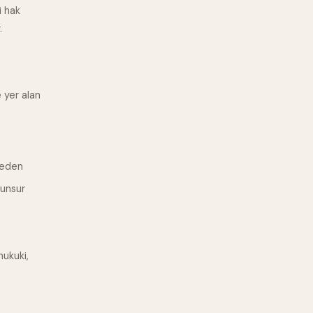
i hak
.
e yer alan
l eden
 unsur
hukuki,