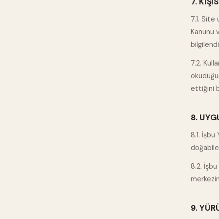
7. KIŞI
7.1. Site
Kanunu v
bilgilen
7.2. Kulla
okuduğunu
ettiğini
8. UYG
8.1. İşbu
doğabile
8.2. İşbu
merkezin
9. YÜR