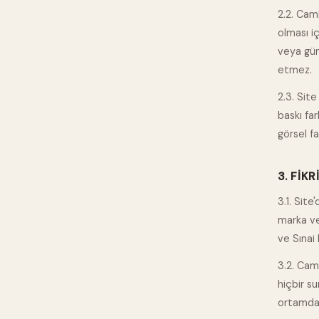
2.2. Camb
olması i
veya gün
etmez.
2.3. Site
baskı far
görsel f
3. FIK
3.1. Site
marka ve 
ve Sınai 
3.2. Camb
hiçbir s
ortamda 