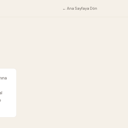
← Ana Sayfaya Dön
mına
al
e