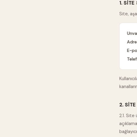
1. SITE
Site, aşa
Unva
Adre
E-po
Telef
Kullanıcı
kanalların
2. SIT
2.1. Site
açıklama
bağlayıcı