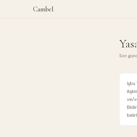
Cambel
.
Yas
Son gün
İşbu 
ilişk
ve/ve
Bildi
belir