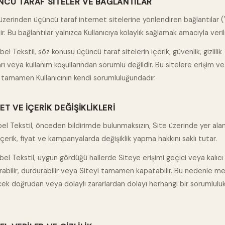
NCÜ TARAF SITELER VE BAĞLANTILAR
 üzerinden üçüncü taraf internet sitelerine yönlendiren bağlantılar ("
ir. Bu bağlantılar yalnızca Kullanıcıya kolaylık sağlamak amacıyla veril
el Tekstil, söz konusu üçüncü taraf sitelerin içerik, güvenlik, gizlilik
arı veya kullanım koşullarından sorumlu değildir. Bu sitelere erişim ve
, tamamen Kullanıcının kendi sorumluluğundadır.
MET VE İÇERIK DEĞIŞIKLIKLERI
bel Tekstil, önceden bildirimde bulunmaksızın, Site üzerinde yer alan
çerik, fiyat ve kampanyalarda değişiklik yapma hakkını saklı tutar.
bel Tekstil, uygun gördüğü hallerde Siteye erişimi geçici veya kalıcı
dırabilir, durdurabilir veya Siteyi tamamen kapatabilir. Bu nedenle 
cek doğrudan veya dolaylı zararlardan dolayı herhangi bir sorumlulu