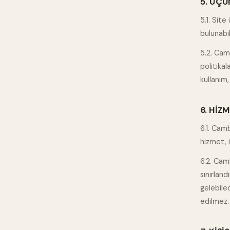
5. ÜÇÜ
5.1. Site
bulunabil
5.2. Camb
politikal
kullanım
6. HIZ
6.1. Cam
hizmet, i
6.2. Cam
sınırlan
gelebile
edilmez.