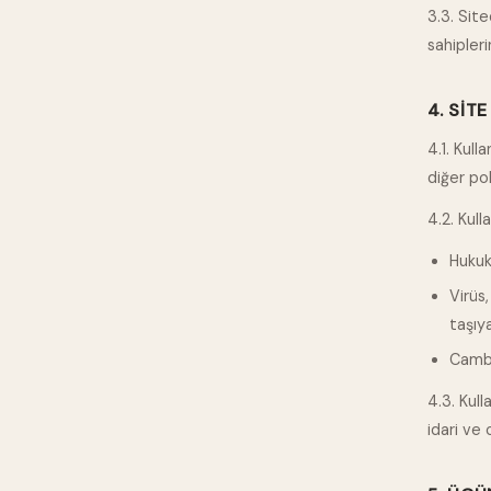
3.3. Site
sahipler
4. SIT
4.1. Kull
diğer po
4.2. Kull
Hukuka
Virüs,
taşıy
Cambe
4.3. Kull
idari ve 