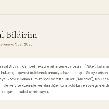
al Bildirim
cellenme: Ocak 2026
Yasal Bildirim, Cambel Tekstil'e ait internet sitesinin ("Site") kullanı
in hukuki çerçeveyi belirlemek amacıyla hazırlanmıştır. Siteye erişen
ya Siteyi kullanan tüm gerçek ve tüzel kişiler ("Kullanıcı"), işbu Yas
rim'de ve Site üzerinde yer alan diğer tüm politika ve sözleşmelerd
tilen şartları kabul etmiş sayılır.