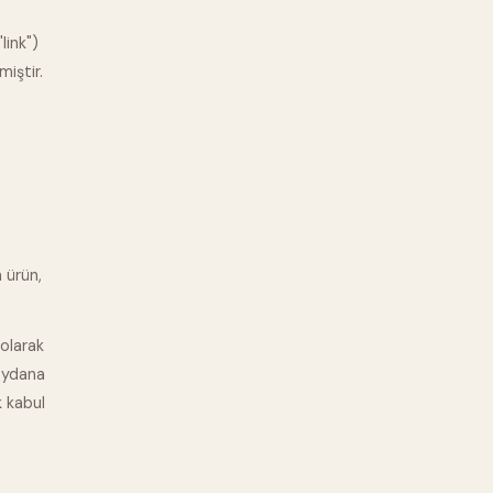
link")
miştir.
 ürün,
 olarak
meydana
k kabul