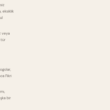
siz
 eksiklik
ul
az veya
 tür
logolar,
ca Fikri
smı,
şka bir