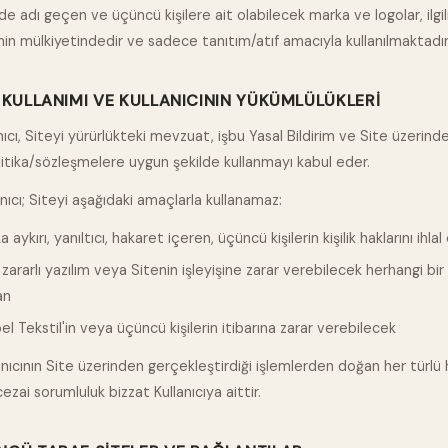
de adı geçen ve üçüncü kişilere ait olabilecek marka ve logolar, ilgil
inin mülkiyetindedir ve sadece tanıtım/atıf amacıyla kullanılmaktadır
E KULLANIMI VE KULLANICININ YÜKÜMLÜLÜKLERI
anıcı, Siteyi yürürlükteki mevzuat, işbu Yasal Bildirim ve Site üzerind
litika/sözleşmelere uygun şekilde kullanmayı kabul eder.
anıcı; Siteyi aşağıdaki amaçlarla kullanamaz:
 aykırı, yanıltıcı, hakaret içeren, üçüncü kişilerin kişilik haklarını ihla
 zararlı yazılım veya Sitenin işleyişine zarar verebilecek herhangi bir
an
l Tekstil'in veya üçüncü kişilerin itibarına zarar verebilecek
anıcının Site üzerinden gerçekleştirdiği işlemlerden doğan her türlü 
cezai sorumluluk bizzat Kullanıcıya aittir.