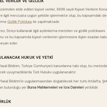
SEL VERILER VE GIZLILIK
 üzerinden elde edilen kişisel veriler, 6698 sayılı Kişisel Verilerin Kor
e ilgili mevzuata uygun şekilde işlenmekte olup, bu kapsamdaki det
dirme
Gizlilik Politikası
ile yapılmaktadır.
nıcı, Siteyi kullanarak ilgili aydınlatma metinleri ve gizlilik politikasını
 ve bu kapsamda kişisel verilerinin işlenmesine ilişkin esasları kab
 beyan eder.
ULANACAK HUKUK VE YETKI
 Yasal Bildirim, Türkiye Cumhuriyeti kanunlarına tabi olup, bu metind
cek uyuşmazlıklarda Türk Hukuku uygulanacaktır.
 Yasal Bildirim'in uygulanmasından doğabilecek her türlü ihtilafta, Şir
in bulunduğu yer
Bursa Mahkemeleri ve İcra Daireleri
yetkilidir.
ÜRLÜK