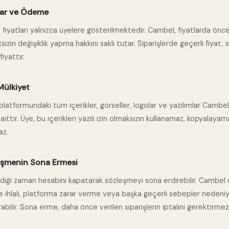
tlar ve Ödeme
 fiyatları yalnızca üyelere gösterilmektedir. Cambel, fiyatlarda ön
sizin değişiklik yapma hakkını saklı tutar. Siparişlerde geçerli fiyat, s
fiyattır.
 Mülkiyet
latformundaki tüm içerikler, görseller, logolar ve yazılımlar Cambel
 aittir. Üye, bu içerikleri yazılı izin olmaksızın kullanamaz, kopyalaya
az.
eşmenin Sona Ermesi
ediği zaman hesabını kapatarak sözleşmeyi sona erdirebilir. Cambel
 ihlali, platforma zarar verme veya başka geçerli sebepler nedeniyl
abilir. Sona erme, daha önce verilen siparişlerin iptalini gerektirmez