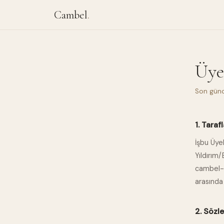
Cambel
.
Üye
Son gün
1. Tarafl
İşbu Üye
Yıldırım
cambel-t
arasında 
2. Sözl