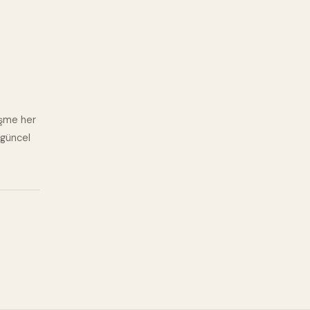
eşme her
 güncel