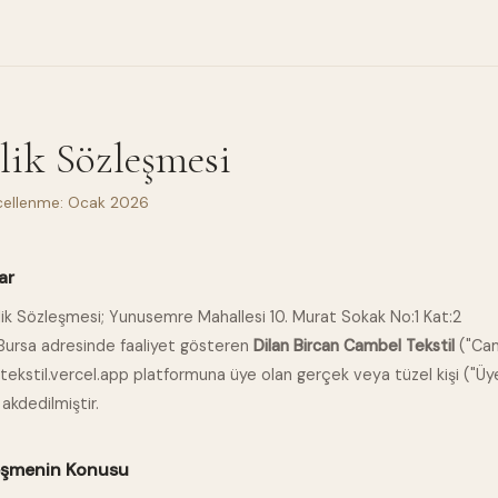
lik Sözleşmesi
cellenme: Ocak 2026
ar
lik Sözleşmesi; Yunusemre Mahallesi 10. Murat Sokak No:1 Kat:2
/Bursa adresinde faaliyet gösteren
Dilan Bircan Cambel Tekstil
("Cam
ekstil.vercel.app platformuna üye olan gerçek veya tüzel kişi ("Üy
akdedilmiştir.
eşmenin Konusu