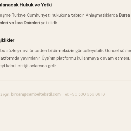
ulanacak Hukuk ve Yetki
leşme Türkiye Cumhuriyeti hukukuna tabidir. Anlaşmazlıklarda
Bursa
eri ve İcra Daireleri
yetkilidir.
iklikler
bu sözleşmeyi önceden bildirmeksizin güncelleyebilir. Güncel sözl
atformda yayımlanır. Üye'nin platformu kullanmaya devam etmesi,
i kabul ettiği anlamına gelir.
z için:
bircan@cambeltekstil.com
· Tel: +90 530 959 68 16