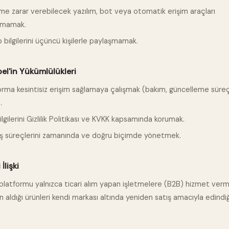
me zarar verebilecek yazılım, bot veya otomatik erişim araçları
nmamak.
 bilgilerini üçüncü kişilerle paylaşmamak.
el'in Yükümlülükleri
orma kesintisiz erişim sağlamaya çalışmak (bakım, güncelleme süreç
.
lgilerini Gizlilik Politikası ve KVKK kapsamında korumak.
iş süreçlerini zamanında ve doğru biçimde yönetmek.
 İlişki
latformu yalnızca ticari alım yapan işletmelere (B2B) hizmet verm
n aldığı ürünleri kendi markası altında yeniden satış amacıyla edindiğ