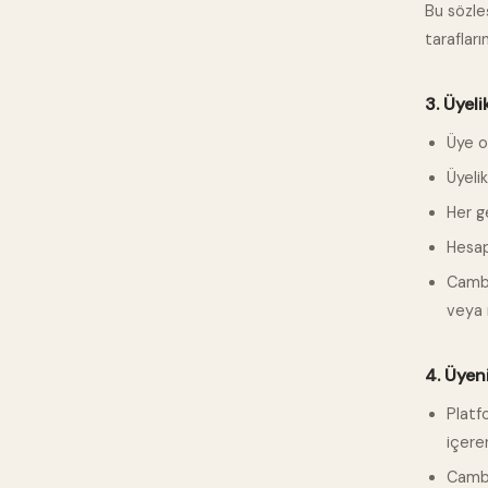
Bu sözle
tarafları
3. Üyeli
Üye o
Üyeli
Her ge
Hesap 
Cambe
veya 
4. Üyen
Platf
içere
Cambel