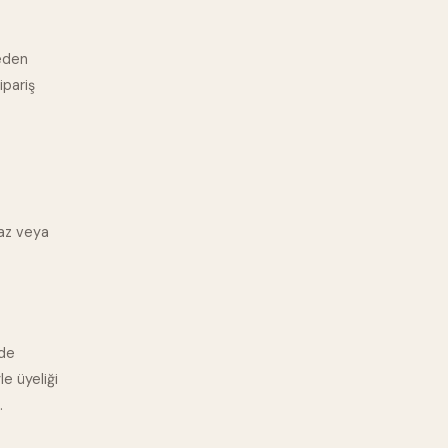
ceden
ipariş
maz veya
 de
e üyeliği
.