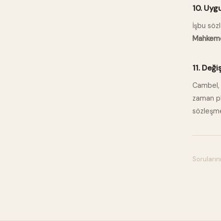
10. Uyg
İşbu söz
Mahkemel
11. Değiş
Cambel, 
zaman pl
sözleşmey
Sorularını