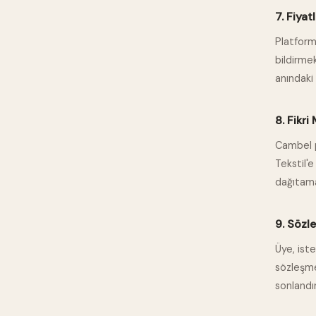
7. Fiya
Platform
bildirmek
anındaki 
8. Fikri
Cambel p
Tekstil'e
dağıtam
9. Sözl
Üye, ist
sözleşme
sonlandır