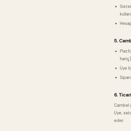
Siste
kulla
Hesap
5. Camb
Platf
hariç)
Üye bi
Sipar
6. Ticari
Cambel p
Üye, satı
eder.