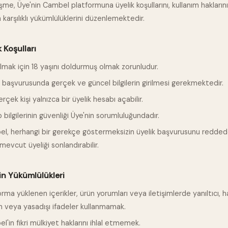
şme, Üye'nin Cambel platformuna üyelik koşullarını, kullanım hakların
n karşılıklı yükümlülüklerini düzenlemektedir.
k Koşulları
lmak için 18 yaşını doldurmuş olmak zorunludur.
k başvurusunda gerçek ve güncel bilgilerin girilmesi gerekmektedir.
rçek kişi yalnızca bir üyelik hesabı açabilir.
bilgilerinin güvenliği Üye'nin sorumluluğundadır.
l, herhangi bir gerekçe göstermeksizin üyelik başvurusunu reddede
mevcut üyeliği sonlandırabilir.
in Yükümlülükleri
orma yüklenen içerikler, ürün yorumları veya iletişimlerde yanıltıcı, 
n veya yasadışı ifadeler kullanmamak.
'in fikri mülkiyet haklarını ihlal etmemek.